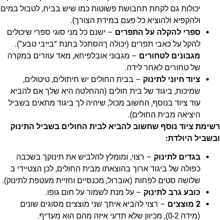
יכולות גם לקחת תחבושת פשוטות כמו שיש בביח, לטבול במים
ולהקפיא ולהוציא כל פעם במידת הצורך).
ספרי להקלה על התפרים
– ישנם כל מני סוגי ספרי שיכולים
להקל על כאבי תפרים (יכולה ךהסתכל בחנת “בייבי טבע”).
מגבונים לטחורים
– מגבוני אובלפיחא, מאד עוזרים במקרה
של טחורים לאחר לידה.
ציוד חיוני לתינוק
–
בבית החולים יש חיתולים, טיטולים,
שמיכות, ביגוד של בית חולים (ההחלטה היא שלך אם להביא
עוד ציוד בנוסף, החשוב מכול, שיהיה לך ביגוד מתאים בשביל
היציאה מבית החולים).
רשימת ציוד נוסף שחשוב להביא לבית החולים בשביל התינוק
ובשביל היולדת:
בגדים לתינוק
– רצוי, ומומלץ להלביש את תינוקך בשכבה
כפולה של ביגוד ארוך בהוצאתו מבית החולים, לכן הצטיידי ב
שלושה סטים לפחות (אוברול, מכנסיים וחזיית מעטפת לתינוק).
כובע גרב לתינוק
– על מנת לשמור על חום גופו.
2 מוצצים
– רצוי להביא איתך שני מוצצים מסוגים שונים
(מידה 0-2), מכיוון שלא תדעי איזה מהם הוא מעדיף.