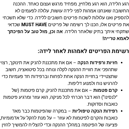
רגע הלידה, הוא רגע מלחיץ, מפחיד מרגש ועצום כאחד. ההכנה
החשובה שאנחנו אמהות לפני לידה עושות, עלולה לפעמים לא
להספיק ואנו עלולות לשכוח פריטים חשובים ללידה. כדי שלא תשכחי
את פריטים אלו, הכנו לך רשימה של פריטים
MUST HAVE
שכדאי
שתקחי איתך בתיק שלאחר הלידה.
אה וכן, מזל טוב על הפיכתך
לאמא טרייה!
רשימת הפריטים לאמהות לאחר לידה:
חזיות ורפידות הנקה
–
אם את מתכננת להניק את תינוקך, רצוי
שתהפכי את חוויית ההנקה לקלה ונוחה בכל סיטואציה, חשוב
שתצטיידי בחזיית הנקה אחת לפחות וברפידות חד פעמיות כדי
להרגיש נוח ולמנוע דליפות.
קרם פטמות
– אם את מתכננת להניק, קרם פיטמות (של
“לנסינו”) הוא דבר הכרחי לכל מניקה, הוא עוזר ומרגיע פיטמות
כואבות וסדוקות.
רפידות הנקה טיפוליות
– במקרה שהפיטמות כבר מאד
כואבות והקרם לפיטמות לא עוזר – על מנת להקל על אדמומיות,
פציעה של הפיטמה במהלך ההנקה וכדי להצליח להמשיך להזין