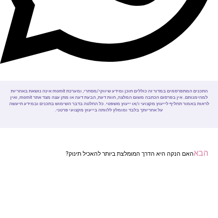
התכנים המתפרסמים במדור זה כוללים תוכן ומידע שיווקי/מסחרי, ומערכת momit אינה נושאת באחריות
למהימנותם. אין בפרסום הכתבה משום המלצה, חוות דעת, הבעת דעה או מתן עצה מצד אתר momit, ואין
לראות באמור תחליף לייעוץ מקצועי ו/או ייעוץ משפטי. כל החלטה בדבר השימוש בתכנים ובמידע תיעשה
על אחריותך בלבד ומומלץ ללוותה בייעוץ מקצועי פרטני.
הבא
האם הנקה היא הדרך המומלצת ביותר להאכיל תינוק?