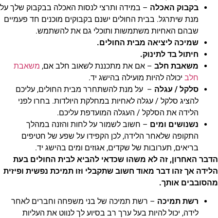
בקבוק האכלה
– במידה ותרצי לנסות האכלה בבקבוק שלך על
מנת שיתרגל. בבית החולים ישנם בקבוקים מוכנים חד פעמיים
שבהם האחיות משתמשות ותוכלי גם את להשתמש.
שמיכה ליציאה מבית החולים.
חיתול בד לתינוק.
משאבת חלב
– אם את מתכננת לשאוב חלב אם,
משאבת
חלב
יכולה להיות מועילה בהישג יד.
סלקל / עגלה
– על מנת להשתחרר מבית החולים, עליכם
להציג סלקל / עגלה לאחיות במחלקת היולדות. בחרו לפני
הלידה את הסלקל / העגלה המועדפת עליכם.
נשנושים ומים
– חשוב לשמור על לחות והזנה במהלך
התקופה שלאחר הלידה, לכן הקפידו על שפע של חטיפים
בריאים, תערובות של שקדים, אגוזים ומים בהישג יד.
הדבר האחרון, זה לא משהו שכדאי להביא לבית החולים בעת
הלידה אך זהו דבר מאוד חשוב שתקבלי וזו תמיכת נפשית ופיזית
מהסובבים אותך.
רשת תמיכה
– רשת תמיכה של בני משפחה וחברים לאחר
לידה, יכול להיות בעל ערך רב בסיוע לך לנווט את העליות