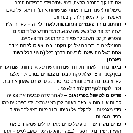
את תינוקך בהנקה מלאה, רצוי שתצטיידי ברפידות הנקה
טיפוליות (ישנה חברה אחת שמשווקת אותן), הן יקלו על כאבך
ויאפשרו לך להמשיך להניק בנוחות.
תחתונים חד פעמיים ותחבושות לאחר לידה
–
לאחר הלידה
ישנה תקופה של כשלושה שבועות ועד חודש של דימומים
והפרשות, לכן חשוב להצטייד בתחתונים חד פעמיים,
המומלצים ביותר הם של
“קוטקס”
ורצוי אפילו לקחת מידה
אחת מעל מה שאתן לובשות בדרך כלל
(מצוי בכל רשת
פארם)
.
ביגוד נוח
–
לאחר הלידה ישנה הרגשה של אי נוחות, ישנה עדיין
בטן קטנה ורצוי שלא לקחת בגדים צמודים כמו טיץ. המלצה
לארוז בגדים רפויים ונוחים כמו טרנינג, טי שירט שאתן אוהבות .
זכרו, לוקח לגוף זמן לחזור לעצמו.
פריטים לטיפול בפרינאום
– לאחר לידה טבעית את צפויה
לחוות אי נוחות או כאב באזור. לכן רצוי שתצטיידי בפריטים כמו:
פדי מגנזיום
– להקלה על נפיחויות ובצקות רצוי לההצטייד
בפדי מגנזיום.
פדים מקררים
– סוג של פדים מאד גדולים שמקררים את
האיזור, עוזרים להרגעה, לבצקות והקלה על הכאב. (טיפ – אתן