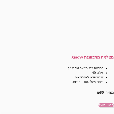
מצלמה מתכווננת Xiaovv
התראת בכי ותנועה של תינוק.
צילום HD
שידור וידאו לאפליקציה.
נמכרו מעל 1,000 יחידות.
מחיר:
80
₪
פרטי מוצר