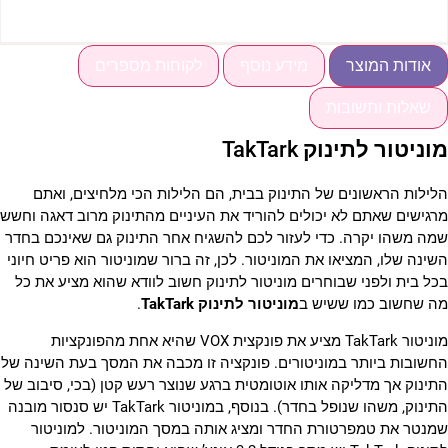
אודות המוצר
מידע נוסף
לקוחות מספרים
שאלות ותשובות
וניטור לתינוק TakTark
לילות הראשונים של התינוק בבית, הם הלילות הכי מלחיצים, ואתם
רגישים שאתם לא יכולים להוריד את העיניים מהתינוק מרוב דאגה וחשש
מה משהו יקרה. כדי לעזור לכם להשגיח אחר התינוק גם שאינכם בחדר
שינה שלו, המציאו את המוניטור. לכן, זה ברור שמוניטור הוא פריט חיוני
כל בית ולפני שבוחרים מוניטור לתינוק חשוב לוודא שהוא מציע את כל
ה שחשוב כמו ששיש ב
מוניטור לתינוק TakTark
.
מוניטור TakTark מציע את פונקצית VOX שהיא אחת מהפונקציות
חשובות ביותר במוניטורים. פונקציה זו מכבה את המסך בעת השינה של
תינוק אך מדליקה אותו אוטומטית ברגע שנוצר רעש קטן (בכי, סיבוב של
התינוק, משהו שנופל בחדר). בנוסף, במוניטור TakTark יש סנסור מובנה
מנטר את טמפרטורת החדר ומציג אותה במסך המוניטור. למוניטור