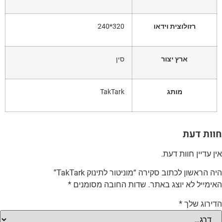
רזולוצית וידאו
320*240
ארץ יצור
סין
מותג
TakTark
וות דעת
ין עדיין חוות דעת.
יה הראשון לכתוב סקירה “מוניטור לתינוק TakTark”
אימייל לא יוצג באתר.
שדות החובה מסומנים
*
דירוג שלך
*