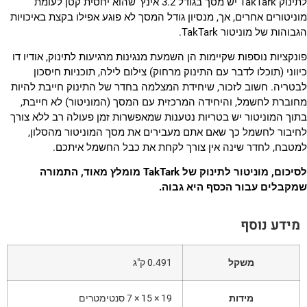
לתינוק TakTark יש מסך בגודל 3.2 אינץ’ שהוא יחסית קטן לעומת
וניטורים אחרים, אך, מנסיון גודל המסך לא פוגע אפילו בקצת באיכויות
גבוהות של מוניטור TakTark.
ונקציות נוספות שקיימות הן השמעת מנגינות מרגיעות לתינוק, אודיו דו
יווני (תוכלו לדבר עם התינוק מרחוק) צילום לילה, תוכניות חיסכון
בטריה. חשוב לזכור, שיחידת המצלמה בחדר של התינוק חייבת להיות
חוברת לחשמל, והיחידה המרכזית עם המסך (המוניטור) לא חייבת,
תוך המוניטור יש בטריות נטענות שמאפשרות זמן פעולה רב ללא צורך
חיבור לחשמל כך שאם אתם מעבירים את מסך המוניטור מהסלון,
מטבח, לחדר שינה אין צורך לקחת את כבל החשמל איתכם.
לסיכום, מוניטור לתינוק של TakTark מומלץ מאוד, התמורה
מקבלים עבור הכסף היא גבוה.
מידע נוסף
משקל
0.491 ק"ג
מידות
19 × 15 × 7 סנטימטרים