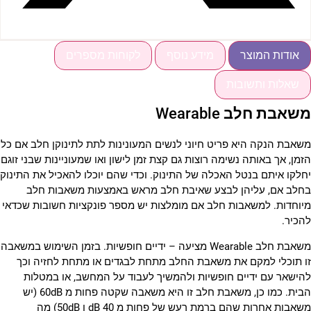
אודות המוצר
מידע נוסף
לקוחות מספרים
שאלות ותשובות
שאבת חלב Wearable
שאבת הנקה היא פריט חיוני לנשים המעונינות לתת לתינוקן חלב אם כל
זמן, אך באותה נשימה רוצות גם קצת זמן לישון ואו שמעוניינות שבני זוגם
חלקו איתם בנטל האכלה של התינוק. וכדי שהם יוכלו להאכיל את התינוק
חלב אם, עליהן לבצע שאיבת חלב מראש באמצעות משאבות חלב
יוחדות. למשאבות חלב אם מומלצות יש מספר פונקציות חשובות שכדאי
הכיר.
משאבת חלב Wearable מציעה – ידיים חופשיות. בזמן השימוש במשאבה
ו תוכלי למקם את משאבת החלב מתחת לבגדים או מתחת לחזיה וכך
הישאר עם ידיים חופשיות ולהמשיך לעבוד על המחשב, או במטלות
הבית. כמו כן, משאבת חלב זו היא משאבה שקטה פחות מ 60dB (יש
משאבות אחרות שהם ברמת רעש של פחות מ 40 dB ו 50dB) מה