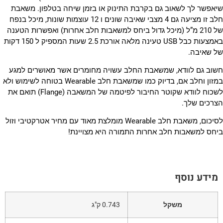
יאפשר לך לשאוב גם בקרבת התינוק או בזמן שיחה בטלפון. משאבת
חלב זו מציעה גם 4 מצבי שאיבה שונים ו 12 עוצמות שונות, מיכל בנפח
של 210 מ”ל (מיכל גדול ביחס למשאבות חלב אחרות) ואפשרות הטענה
באמצעות כבל USB טעינה מלאה אורכת 2.5 שעות המספיק ל 150 דקות
ל שאיבה.
שוב גם לוודא, שמשאבת החלב עשויה מחומרים אשר מאושרים למגע
במזון וחלב אם, בדיוק כמו שמשאבת חלב Wearable בטוחה לשימוש ולא
לשכוח לוודא שקוטר החיבור לפיטמה של המשאבה (Flange) תואם את
צרכים שלך.
לסיכום, משאבת חלב Wearable מומלצת מאוד עם מחיר אטרקטיבי וזול
יחס למשאבות חלב אחרות התמורה היא מצויינת!
מידע נוסף
משקל
0.743 ק"ג