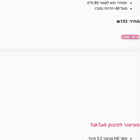
המחיר הוא לקוטר 80 ס”מ
מעל 40 יחידות נמכרו
מחיר:
103
₪
פרטי מוצר
מוניטור לתינוק TakTark
מסך HD צבעוני 3.2 אינץ’.