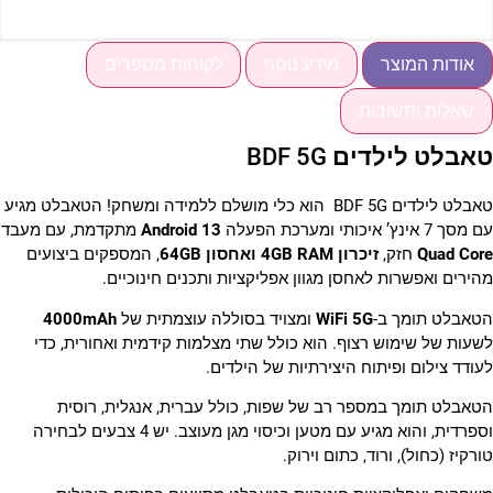
אודות המוצר
מידע נוסף
לקוחות מספרים
שאלות ותשובות
אבלט לילדים BDF 5G
טאבלט לילדים BDF 5G הוא כלי מושלם ללמידה ומשחק! הטאבלט מגיע
ם מסך 7 אינץ’ איכותי ומערכת הפעלה
Android 13
מתקדמת, עם מעבד
Quad Cor
חזק,
זיכרון 4GB RAM ואחסון 64GB
, המספקים ביצועים
הירים ואפשרות לאחסן מגוון אפליקציות ותכנים חינוכיים.
טאבלט תומך ב-
WiFi 5G
ומצויד בסוללה עוצמתית של
4000mAh
שעות של שימוש רצוף. הוא כולל שתי מצלמות קידמית ואחורית, כדי
עודד צילום ופיתוח היצירתיות של הילדים.
טאבלט תומך במספר רב של שפות, כולל עברית, אנגלית, רוסית
וספרדית, והוא מגיע עם מטען וכיסוי מגן מעוצב. יש 4 צבעים לבחירה
ורקיז (כחול), ורוד, כתום וירוק.