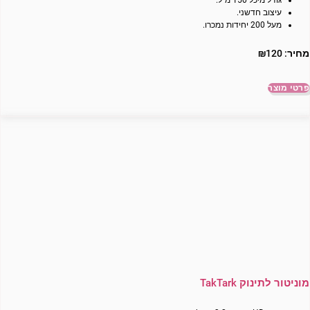
גודל מיכל 150 מ”ל.
עיצוב חדשני.
מעל 200 יחידות נמכרו.
מחיר:
120
₪
פרטי מוצר
מוניטור לתינוק TakTark