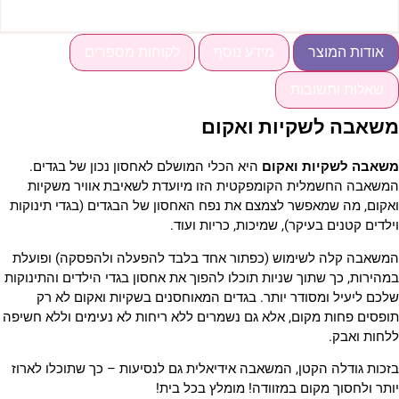
אודות המוצר
מידע נוסף
לקוחות מספרים
שאלות ותשובות
שאבה לשקיות ואקום
שאבה לשקיות ואקום
היא הכלי המושלם לאחסון נכון של בגדים.
משאבה החשמלית הקומפקטית הזו מיועדת לשאיבת אוויר משקיות
אקום, מה שמאפשר לצמצם את נפח האחסון של הבגדים (בגדי תינוקות
ילדים קטנים בעיקר), שמיכות, כריות ועוד.
משאבה קלה לשימוש (כפתור אחד בלבד להפעלה ולהפסקה) ופועלת
מהירות, כך שתוך שניות תוכלו להפוך את אחסון בגדי הילדים והתינוקות
לכם ליעיל ומסודר יותר. בגדים המאוחסנים בשקיות ואקום לא רק
ופסים פחות מקום, אלא גם נשמרים ללא ריחות לא נעימים וללא חשיפה
לחות ואבק.
זכות גודלה הקטן, המשאבה אידיאלית גם לנסיעות – כך שתוכלו לארוז
ותר ולחסוך מקום במזוודה! מומלץ בכל בית!